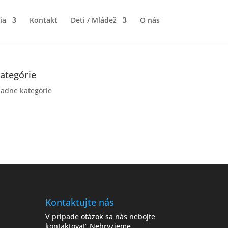
ia
Kontakt
Deti / Mládež
O nás
ategórie
iadne kategórie
Kontaktujte nás
V prípade otázok sa nás nebojte
kontaktovať. Nehryzieme.