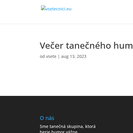
Večer tanečného hum
od
vsete
|
aug 13, 2023
O nás
Sme tanečná skupina, ktorá
berie humor vážne.